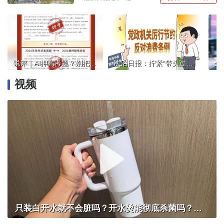
锐评｜AI押高考题？别把前途“押”给营销套路
法治日报：拧紧“带头过紧日子”的制度螺栓
视频
只装白开水就不会脏吗？开水烫能彻底杀菌吗？感控专家详解“吸管杯”藏菌真相｜都视频·热观察