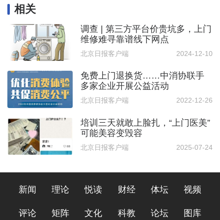
相关
调查 | 第三方平台价贵坑多，上门
维修难寻靠谱线下网点
北京日报客户端
2024-12-10
免费上门退换货……中消协联手
多家企业开展公益活动
北京日报客户端
2022-12-26
培训三天就敢上脸扎，“上门医美”
可能美容变毁容
北京日报客户端
2025-07-24
新闻
理论
悦读
财经
体坛
视频
评论
矩阵
文化
科教
论坛
图库