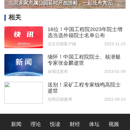
北京多家市属公园延时开放游船，一起泛舟赏云霞！
相关
16位！中国工程院2023年院士增
选当选外籍院士名单公布
北京日报客户端
2023-11-23
缅怀！中国工程院院士、核潜艇
专家张金麟逝世
@湖北发布
2023-01-09
送别！采矿工程专家钱鸣高院士
逝世
光明日报微博
2022-09-23
新闻
理论
悦读
财经
体坛
视频