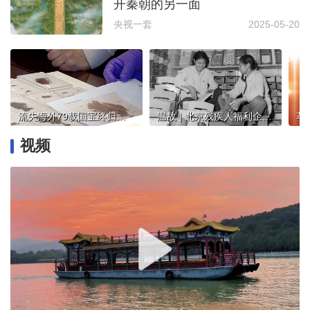
开秦朝的另一面
央视一套
2025-05-20
流失海外79载国宝终归，原来你是这样的帛书！
温故 | 北京残疾人福利企业，曾创下脍炙人口的名牌
视频