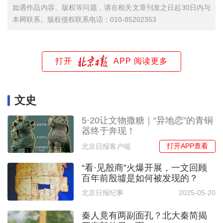
如遇作品内容、版权等问题，请在相关文章刊发之日起30日内与
本网联系。版权侵权联系电话：010-85202353
打开
APP 阅读更多
文史
5·20让文物撒糖｜“异地恋”的青铜
器终于奔现！
打开APP查看
北京日报客户端
“看·见殷商”火爆开展，一文回顾
百年前殷墟是如何被发现的？
北京日报纪事
2025-05-20
秦人竟有两副面孔？北大秦简揭