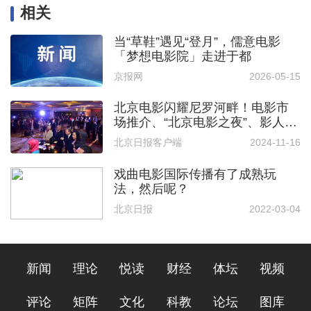
相关
当“草鞋”遇见“登月”，儒意电影
「梦想电影院」走进于都
京报网
2026-05-15
北京电影闪耀尼罗河畔！电影市
场推介、“北京电影之夜”、影人交
流等活动亮相开罗国际电影节
北京日报客户端
2024-11-16
戏曲电影国际传播有了成熟玩
法，然后呢？
北京日报
2022-03-04
新闻
理论
悦读
财经
体坛
视频
评论
矩阵
文化
科教
论坛
图库