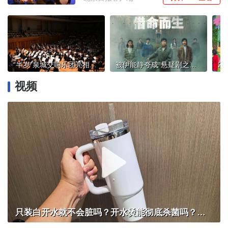
“半岁”泉城交响乐团亮相中国交响乐之春，奏《大河潮起》宏阔乐章
被伊能静夸成“悬疑剧之王”，秦昊新剧确实高级
视频
只装白开水就不会脏吗？开水烫能彻底杀菌吗？感控专家详解“吸管杯”藏菌真相｜都视频·热观察