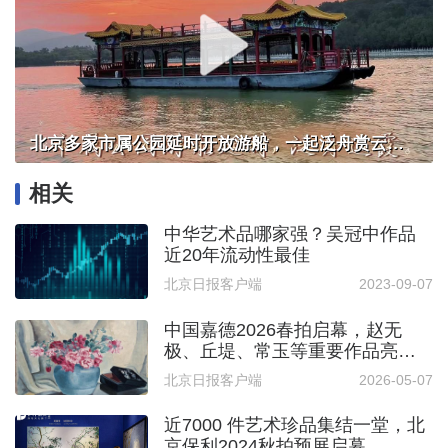
北京多家市属公园延时开放游船，一起泛舟赏云霞！
相关
中华艺术品哪家强？吴冠中作品
近20年流动性最佳
北京日报客户端
2023-09-07
中国嘉德2026春拍启幕，赵无
极、丘堤、常玉等重要作品亮相
预展
北京日报客户端
2026-05-07
近7000 件艺术珍品集结一堂，北
京保利2024秋拍预展启幕