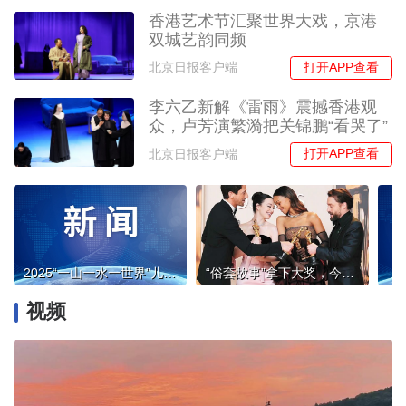
香港艺术节汇聚世界大戏，京港
双城艺韵同频
打开APP查看
北京日报客户端
李六乙新解《雷雨》震撼香港观
众，卢芳演繁漪把关锦鹏“看哭了”
打开APP查看
北京日报客户端
2025“一山一水一世界”儿童画国际巡展首展在加拿大举行
“俗套故事”拿下大奖，今年奥斯卡出现不少“意外”
视频