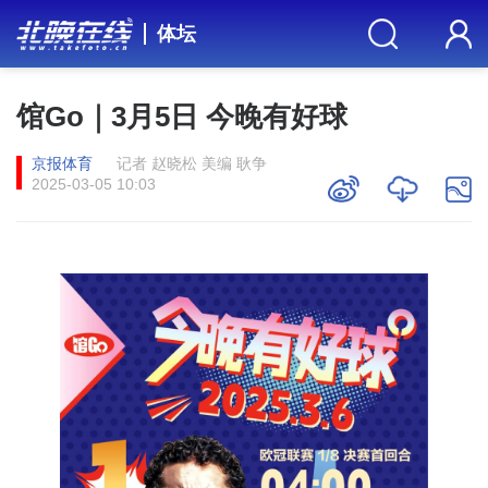
体坛
馆Go｜3月5日 今晚有好球
京报体育
记者 赵晓松 美编 耿争
2025-03-05 10:03