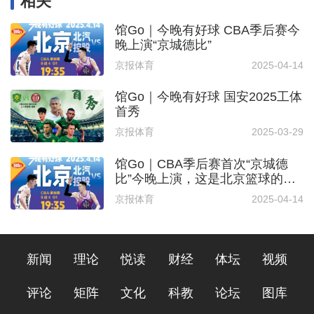
相关
馆Go｜今晚有好球 CBA季后赛今
晚上演“京城德比”
京报体育
2025-04-14
馆Go｜今晚有好球 国安2025工体
首秀
京报体育
2025-03-29
馆Go｜CBA季后赛首次“京城德
比”今晚上演，这是北京篮球的荣
耀！
京报体育
2025-04-14
新闻
理论
悦读
财经
体坛
视频
评论
矩阵
文化
科教
论坛
图库