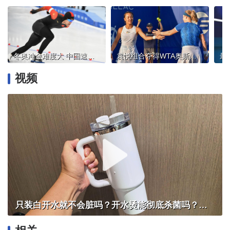
冬奥冲金难度大 中国速滑保持稳定同时更需冲击力
袁悦组合夺得WTA奥斯汀站双打冠军
视频
只装白开水就不会脏吗？开水烫能彻底杀菌吗？感控专家详解“吸管杯”藏菌真相｜都视频·热观察