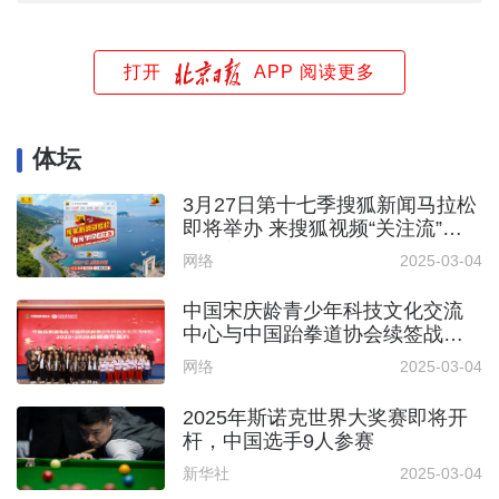
打开
APP 阅读更多
体坛
3月27日第十七季搜狐新闻马拉松
即将举办 来搜狐视频“关注流”打
卡最美春光
网络
2025-03-04
中国宋庆龄青少年科技文化交流
中心与中国跆拳道协会续签战略
合作协议
网络
2025-03-04
2025年斯诺克世界大奖赛即将开
杆，中国选手9人参赛
新华社
2025-03-04