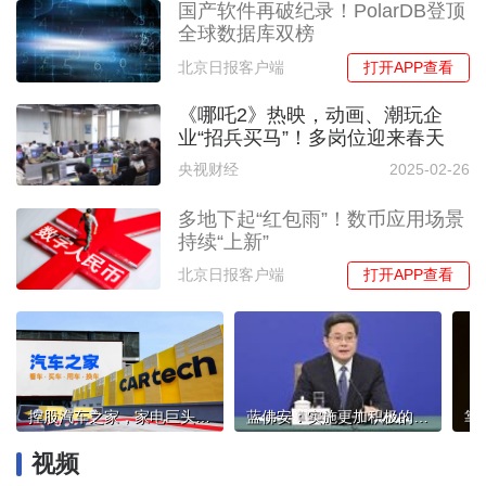
国产软件再破纪录！PolarDB登顶
全球数据库双榜
打开APP查看
北京日报客户端
《哪吒2》热映，动画、潮玩企
业“招兵买马”！多岗位迎来春天
央视财经
2025-02-26
多地下起“红包雨”！数币应用场景
持续“上新”
打开APP查看
北京日报客户端
控股汽车之家，家电巨头海尔加码布局汽车产业链
蓝佛安：实施更加积极的财政政策 推动经济持续回升向好
视频