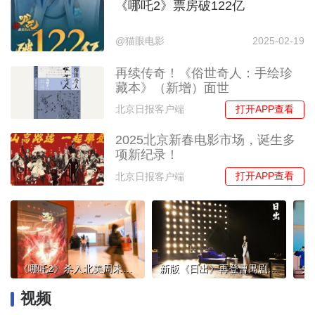
《哪吒2》票房破122亿
@猫眼电影
2025-02-19
再续传奇！《俗世奇人：手绘珍
藏本》（新增）面世
打开APP查看
北京日报客户端
2025北京新春电影市场，诞生多
项新纪录！
打开APP查看
北京日报客户端
《哪吒2》杀入北美周末票房前五
新版《日出》再登曹禺剧场，见证人艺新生力量成长
视频