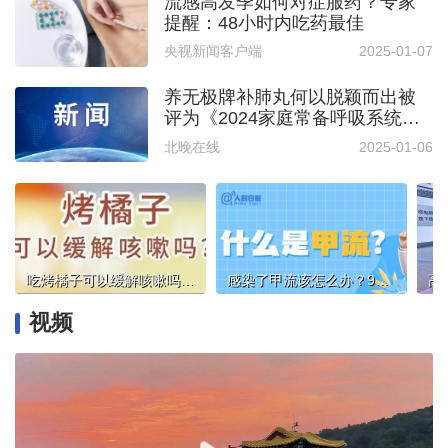
流感高发季如何对症服药？专家
提醒：48小时内吃药最佳
央视新闻客户端
2025-01-07
养无极牌补肺丸何以脱颖而出被
评为《2024家庭常备呼吸系统用
药》
北晚在线
2025-01-06
吃烤橘子可以缓解咳嗽吗？教你正确做法
感染了甲流该怎么办？9图了解
视频