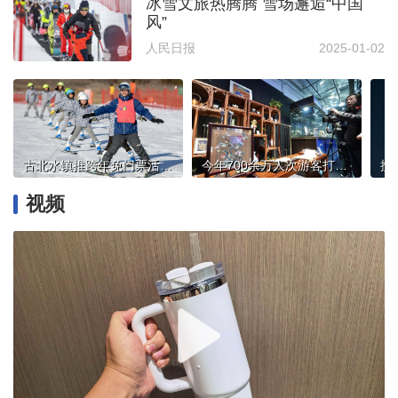
冰雪文旅热腾腾 雪场邂逅“中国
风”
人民日报
2025-01-02
古北水镇推跨年免门票活动，全国多地景区冬游半价或免票
今年700余万人次游客打卡，潘家园成北京市特色消费街区
视频