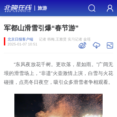
旅游
军都山滑雪引爆“春节游”
北京日报客户端
记者 韩梅,王雅贤 实习记者 金瑶
2025-01-07 10:51
“东风夜放花千树。更吹落，星如雨。”广阔无
垠的滑雪场上，“非遗”火壶激情上演，白雪与火花
碰撞，点亮冬日夜空，吸引众多滑雪者争相观看。