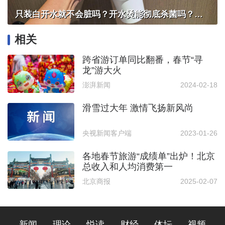
只装白开水就不会脏吗？开水烫能彻底杀菌吗？感控专家详解“吸管杯”藏菌真相｜都视频·热观察
相关
跨省游订单同比翻番，春节“寻
龙”游大火
澎湃新闻
2024-02-18
滑雪过大年 激情飞扬新风尚
央视新闻客户端
2023-01-26
各地春节旅游“成绩单”出炉！北京
总收入和人均消费第一
北京商报
2025-02-07
新闻
理论
悦读
财经
体坛
视频