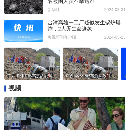
名被困人员不幸遇难
新华社
2024-03-31
台湾高雄一工厂疑似发生锅炉爆
炸，2人无生命迹象
央视新闻客户端
2024-03-23
广西隆林中巴车事故系驾驶员操作不当引发
广西隆林中巴车侧翻致2死11伤
视频