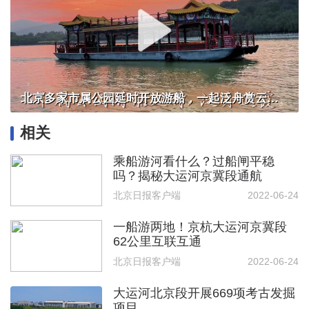
北京多家市属公园延时开放游船，一起泛舟赏云霞！
相关
乘船游河看什么？过船闸平稳
吗？揭秘大运河京冀段通航
北京日报客户端
2022-06-24
一船游两地！京杭大运河京冀段
62公里互联互通
北京日报客户端
2022-06-24
大运河北京段开展669项考古发掘
项目