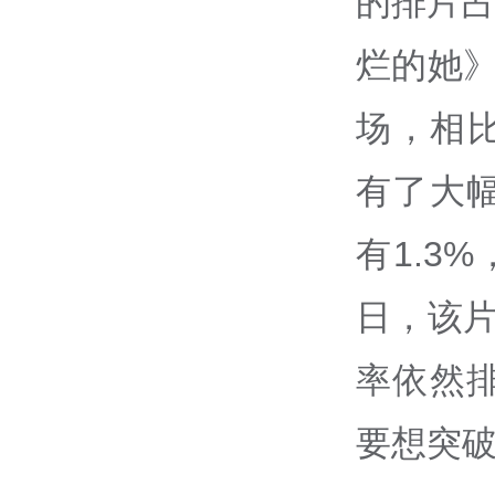
的排片占
烂的她》
场，相比
有了大
有1.3
日，该片
率依然
要想突破