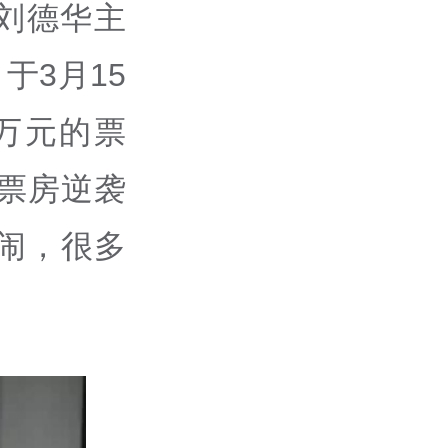
刘德华主
于3月15
万元的票
，票房逆袭
闹，很多
。