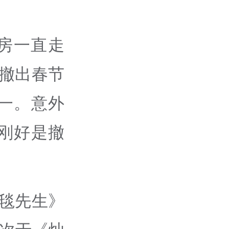
房一直走
布撤出春节
一。意外
刚好是撤
红毯先生》