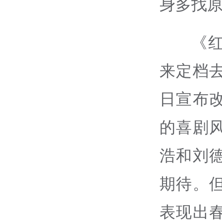
身多找
《
来定档去
日宣布
的喜剧
浩和刘
期待。
表现出