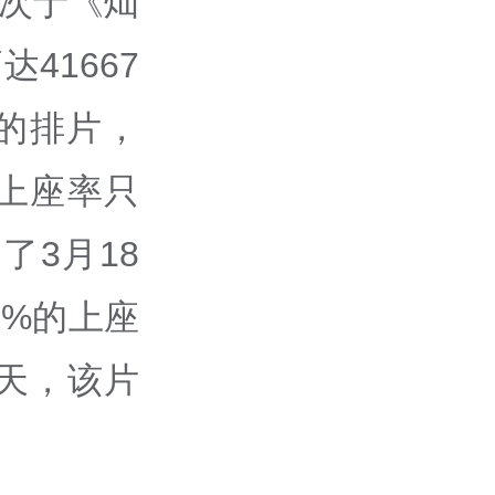
仅次于《灿
41667
%的排片，
上座率只
了3月18
1%的上座
天，该片