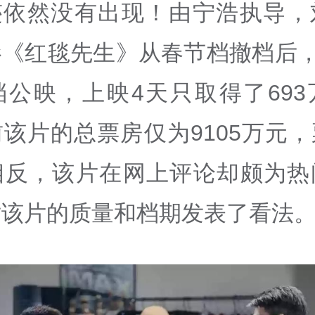
迹依然没有出现！由宁浩执导，
《红毯先生》从春节档撤档后，
档公映，上映4天只取得了693
该片的总票房仅为9105万元
相反，该片在网上评论却颇为热
对该片的质量和档期发表了看法