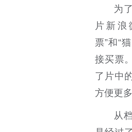
为
片新浪
票”和“
接买票
了片中
方便更
从