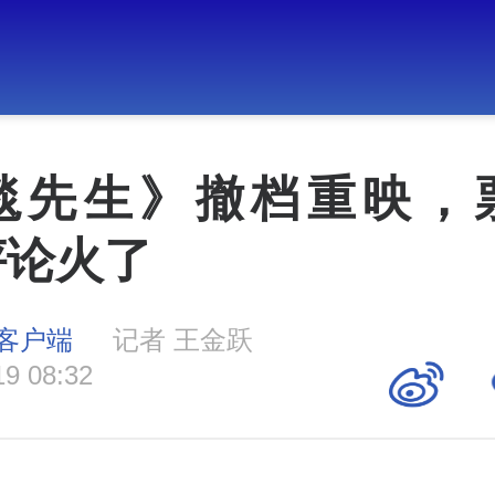
毯先生》撤档重映，
评论火了
客户端
记者 王金跃
19 08:32