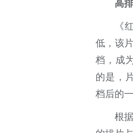
高
《
低，该片
档，成
的是，
档后的
根据