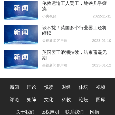
伦敦运输工人罢工，地铁几乎瘫
痪！
小央视频
2022-11-11
谈不拢！英国多个行业罢工还将
继续
央视新闻客户端
2023-01-10
英国罢工浪潮持续，结束遥遥无
期......
央视新闻客户端
2023-01-12
新闻
理论
悦读
财经
体坛
视频
评论
矩阵
文化
科教
论坛
图库
关于我们
版权声明
联系我们
网摘