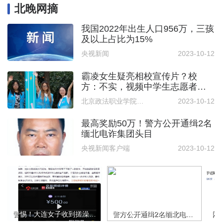
北晚网摘
我国2022年出生人口956万，三孩
及以上占比为15%
央视新闻
2023-10-12
霸凌女生疑亮相校宣传片？校
方：不实，视频中学生志愿者与
相关学生分属不同年级和专业
北京政法职业学院微信公众号
2023-10-12
最高奖励50万！警方公开通缉2名
缅北电诈集团头目
央视新闻客户端
2023-10-12
警惕！大连女子收到搓澡巾扫码进入群聊被骗6万：目前案件正在调查中
警方公开通缉2名缅北电诈集团头目：诈骗数额巨大，性质极其恶劣