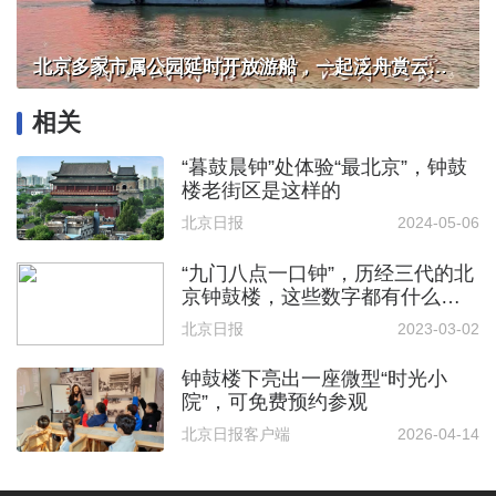
北京多家市属公园延时开放游船，一起泛舟赏云霞！
相关
“暮鼓晨钟”处体验“最北京”，钟鼓
楼老街区是这样的
北京日报
2024-05-06
“九门八点一口钟”，历经三代的北
京钟鼓楼，这些数字都有什么含
义？
北京日报
2023-03-02
钟鼓楼下亮出一座微型“时光小
院”，可免费预约参观
北京日报客户端
2026-04-14