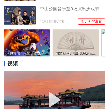
中山公园音乐堂9场演出庆双节
打开APP查看
北京日报客户端
《贝肯熊：火星任务》周四公映，导演王超讲述创作灵感
周末相声俱乐部免费演三天，几代相声演员将轮番登台
视频