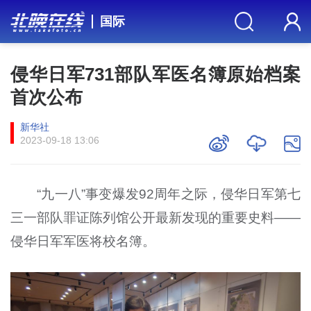
国际
侵华日军731部队军医名簿原始档案
首次公布
新华社
2023-09-18 13:06
“九一八”事变爆发92周年之际，侵华日军第七
三一部队罪证陈列馆公开最新发现的重要史料——
侵华日军军医将校名簿。