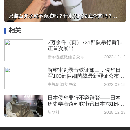
只装白开水就不会脏吗？开水烫能彻底杀菌吗？感控专家详解“吸管杯”藏菌真相｜都视频·热观察
相关
2万余件（页）731部队暴行新罪
证首次展出
新华视点微信公众号
2022-12-12
解密审判录音铁证如山，侵华日
军100部队细菌战最新罪证公布，
令人震惊
央视新闻客户端
2022-09-18
日本侵华罪行不容辩驳——日本
历史学者谈苏联审讯日本731部队
的解密档案
新华社
2025-12-23