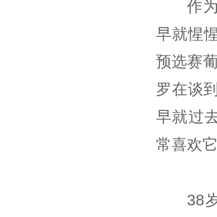
作为
早就惺
预选赛
罗在谈
早就过
常喜欢它
38