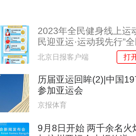
2023年全民健身线上运
民迎亚运·运动我先行”
项赛圆满收官
打
北京日报客户端
历届亚运回眸(2)|中国1
参加亚运会
京报体育
9月8日开始 两千余名