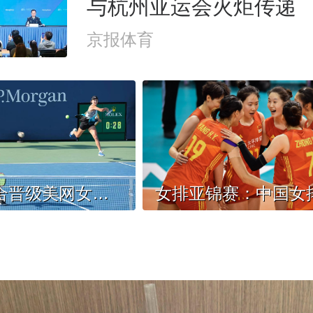
与杭州亚运会火炬传递
京报体育
王欣瑜组合晋级美网女双八强