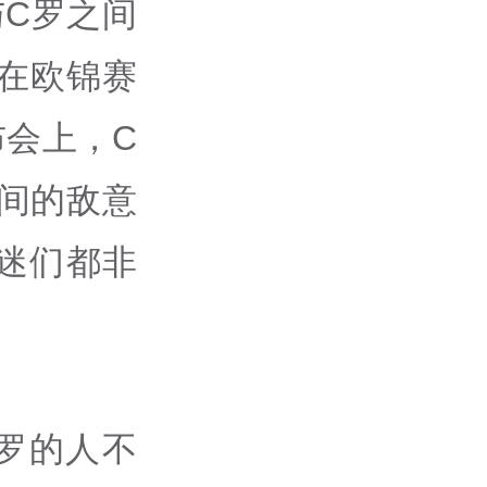
与C罗之间
在欧锦赛
会上，C
间的敌意
迷们都非
C罗的人不