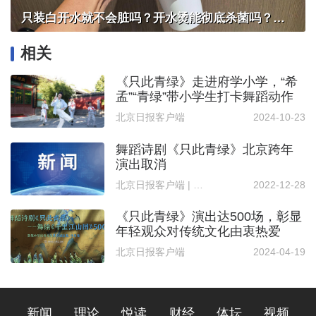
只装白开水就不会脏吗？开水烫能彻底杀菌吗？感控专家详解“吸管杯”藏菌真相｜都视频·热观察
相关
《只此青绿》走进府学小学，“希
孟”“青绿”带小学生打卡舞蹈动作
北京日报客户端
2024-10-23
舞蹈诗剧《只此青绿》北京跨年
演出取消
北京日报客户端 | 记者 王润
2022-12-28
《只此青绿》演出达500场，彰显
年轻观众对传统文化由衷热爱
北京日报客户端
2024-04-19
新闻
理论
悦读
财经
体坛
视频