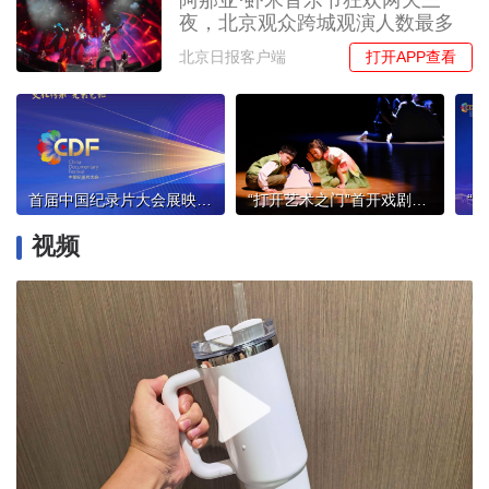
阿那亚·虾米音乐节狂欢两天三
夜，北京观众跨城观演人数最多
打开APP查看
北京日报客户端
首届中国纪录片大会展映展播活动今在京启幕
“打开艺术之门”首开戏剧创作营演绎《镜花缘》
视频