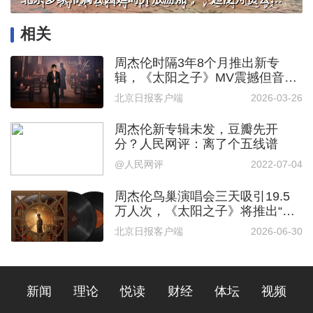
相关
周杰伦时隔3年8个月推出新专
辑，《太阳之子》MV震撼但音乐
平淡引热议
北京日报客户端
2026-03-26
周杰伦新专辑未发，豆瓣先开
分？人民网评：离了个五线谱
@人民网评
2022-07-04
周杰伦鸟巢演唱会三天吸引19.5
万人次，《太阳之子》将推出“珍
藏双黑胶”
北京日报客户端
2026-06-30
新闻
理论
悦读
财经
体坛
视频