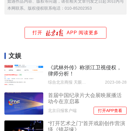
如遇作品内容、版权等问题，请在相关文章刊发之日起30日内与
本网联系。版权侵权联系电话：010-85202353
打开
APP 阅读更多
文娱
《武林外传》称浙江卫视侵权，
律师分析！
综合北京商报 天眼查APP
2023-08-28
首届中国纪录片大会展映展播活
动今在京启幕
打开APP查看
北京日报客户端
“打开艺术之门”首开戏剧创作营演
绎《镜花缘》