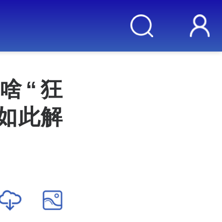
啥“狂
如此解