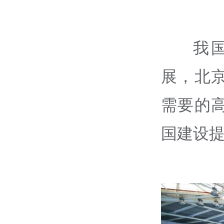
我
展，北
需要的
国建设