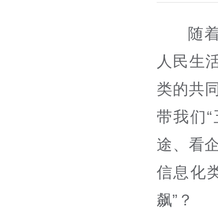
随
人民生
类的共同
带我们
途、看
信息化
飙”？