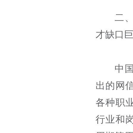
二
才缺口
中
出的网
各种职
行业和