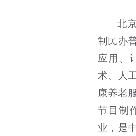
北
制民办
应用、
术、人
康养老
节目制
业，是