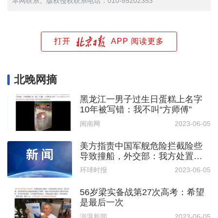
本网联系。版权侵权联系电话：010-85202353
打开
APP 阅读更多
北晚网摘
黑龙江一男子过生日蛋糕上名字
10年被写错：我不叫“方师傅”
闽南网
2023-06-05
美方指责中国军舰危险拦截险些
导致撞船，外交部：我方处置安
全专业
环球时报
2023-06-05
56岁梁实备战第27次高考：希望
是最后一次
澎湃新闻
2023-06-05