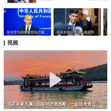
美指责中国军舰危险拦截险些导致撞船，外交部回应！
英国首相苏纳克访美在即，将游说拜登支持这件事
视频
北京多家市属公园延时开放游船，一起泛舟赏云霞！