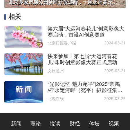
北京多家市属公园延时开放游船，一起泛舟赏云霞！
相关
第六届“大运河春花儿”创意影像大
赛启动，首设AI创意赛道
北京日报客户端
2024-03-21
快来参加！第七届“大运河春花
儿”即时创意影像大赛正式启动
文旅通州
2025-03-21
“光影记忆·魅力宛平”|2025“常鸿
杯”永定河畔（宛平）摄影征集大
赛火热开启
北晚在线
2025-07-25
新闻
理论
悦读
财经
体坛
视频