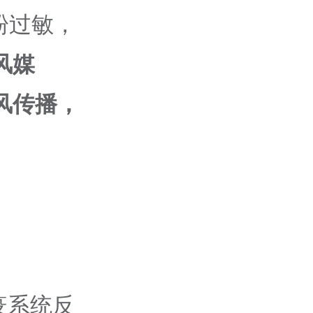
粉过敏，
风媒
风传播，
疫系统反