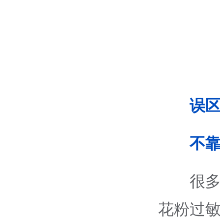
误
不
很
花粉过敏