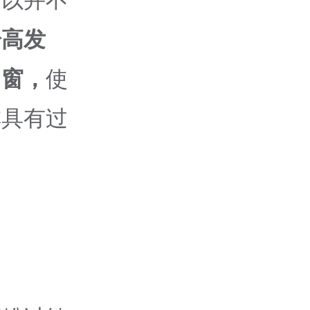
所以并不
粉高发
门窗，
使
排具有过