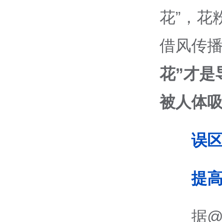
花”，花
借风传
花”才是
被人体
误
提
据@