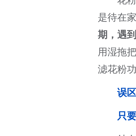
花
是待在
期，遇
用湿拖
滤花粉
误
只