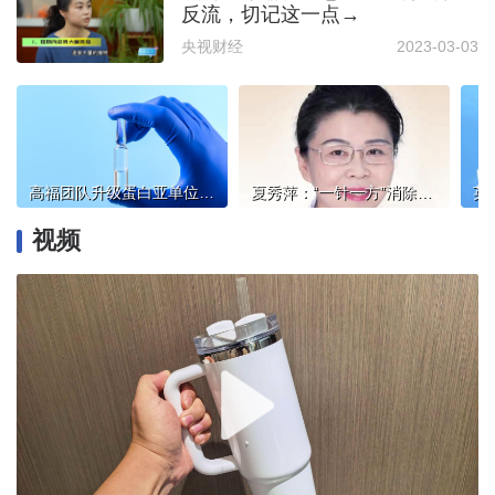
反流，切记这一点→
央视财经
2023-03-03
高福团队升级蛋白亚单位新冠疫苗，对当下变异株具更强中和活性
夏秀萍：“一针一方”消除耳脑异响
视频