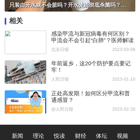
只装白开水就不会脏吗？开水烫能彻底杀菌吗？感控专家详解“吸管杯”藏菌真相｜都视频·热观察
相关
感染甲流与新冠病毒有何区别？
甲流会不会引起“白肺”？医师解读
北京日报
2023-03-08
年前返乡，这20个防护要点要记
牢！
人民日报
2023-01-10
正处高发期！如何区分甲流和普
通感冒？
@人民日报
2023-02-28
新闻
理论
悦读
财经
体坛
视频