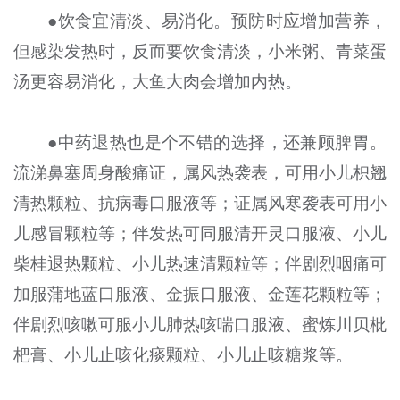
●饮食宜清淡、易消化。预防时应增加营养，
但感染发热时，反而要饮食清淡，小米粥、青菜蛋
汤更容易消化，大鱼大肉会增加内热。
●中药退热也是个不错的选择，还兼顾脾胃。
流涕鼻塞周身酸痛证，属风热袭表，可用小儿枳翘
清热颗粒、抗病毒口服液等；证属风寒袭表可用小
儿感冒颗粒等；伴发热可同服清开灵口服液、小儿
柴桂退热颗粒、小儿热速清颗粒等；伴剧烈咽痛可
加服蒲地蓝口服液、金振口服液、金莲花颗粒等；
伴剧烈咳嗽可服小儿肺热咳喘口服液、蜜炼川贝枇
杷膏、小儿止咳化痰颗粒、小儿止咳糖浆等。