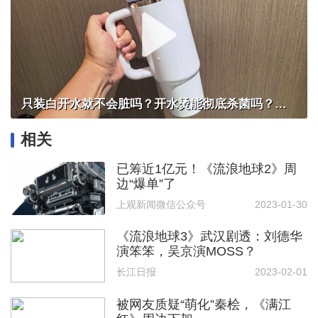
只装白开水就不会脏吗？开水烫能彻底杀菌吗？感控专家详解“吸管杯”藏菌真相｜都视频·热观察
相关
已筹近1亿元！《流浪地球2》周
边“爆单”了
上观新闻微信公众号
2023-01-30
《流浪地球3》武汉剧透：刘德华
演笨笨，吴京演MOSS？
长江日报
2023-02-01
被网友质疑“萌化”秦桧，《满江