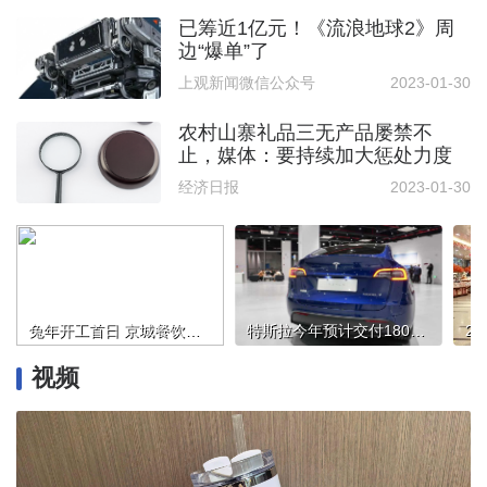
已筹近1亿元！《流浪地球2》周
边“爆单”了
上观新闻微信公众号
2023-01-30
农村山寨礼品三无产品屡禁不
止，媒体：要持续加大惩处力度
经济日报
2023-01-30
兔年开工首日 京城餐饮延续消费热潮
特斯拉今年预计交付180万辆
视频