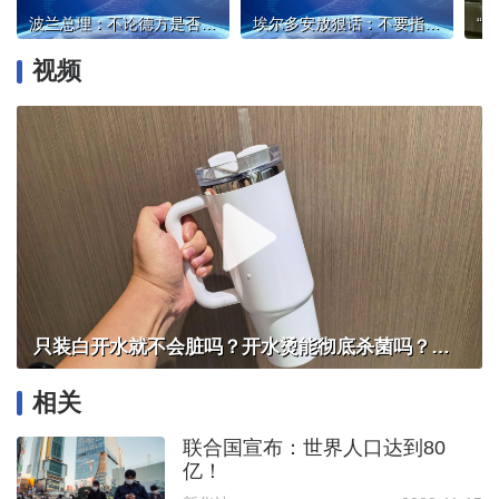
波兰总理：不论德方是否同意，波兰都将向乌提供这一坦克
埃尔多安放狠话：不要指望！
视频
只装白开水就不会脏吗？开水烫能彻底杀菌吗？感控专家详解“吸管杯”藏菌真相｜都视频·热观察
相关
联合国宣布：世界人口达到80
亿！