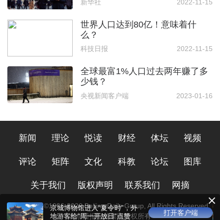
新华社
2022-11-15
世界人口达到80亿！意味着什
么？
科技日报
2022-11-15
全球最富1%人口过去两年赚了多
少钱？
央视新闻客户端
2023-01-16
新闻
理论
悦读
财经
体坛
视频
评论
矩阵
文化
科教
论坛
图库
关于我们
版权声明
联系我们
网摘
Copyright ©1996-
2026
Beijing Daily Group, All Rights Reserved
京城博物馆进入“夏令时”，外
打开客户端
地游客给“周一开放日”点赞
北京日报报业集团版权所有