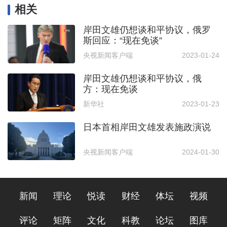
相关
岸田文雄仍想谈和平协议，俄罗
斯回应：“现在免谈”
央视新闻客户端
2023-01-24
岸田文雄仍想谈和平协议，俄
方：现在免谈
新华社
2023-01-23
日本首相岸田文雄发表施政演说
央视新闻客户端
2024-01-30
新闻
理论
悦读
财经
体坛
视频
评论
矩阵
文化
科教
论坛
图库