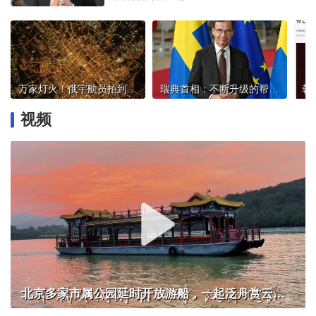
万家灯火！俄宇航员拍到中国除夕夜
瑞典首相：不断升级的帮派暴力事件无异于“国内恐怖主义”
视频
北京多家市属公园延时开放游船，一起泛舟赏云霞！