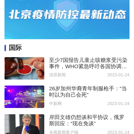
国际
至少7国报告儿童止咳糖浆受污染
事件，WHO紧急呼吁各国协调行
动
澎湃新闻
2023-01-24
26岁加州华裔青年制服枪手：“当
时以为自己会死”
中新网
2023-01-24
岸田文雄仍想谈和平协议，俄罗
斯回应：“现在免谈”
央视新闻客户端
2023-01-24