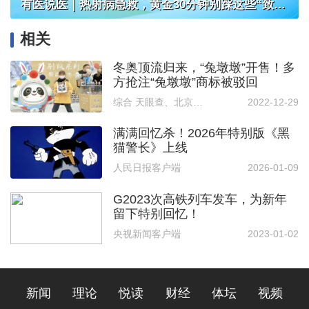
有医说医｜热射病急救，黄金30分钟别踩这些“致命坑”
相关
冬奥顶流归来，“兔墩墩”开售！多
方抢注“兔墩墩”商标被驳回
综合 天眼查、北京日报客户端
2022-12-29
满满回忆杀！2026年特别版《黑
猫警长》上线
人民日报客户端
2026-01-09
G2023次高铁列车发车，为新年
留下特别回忆！
央视新闻客户端
2023-01-02
新闻
理论
悦读
财经
体坛
视频