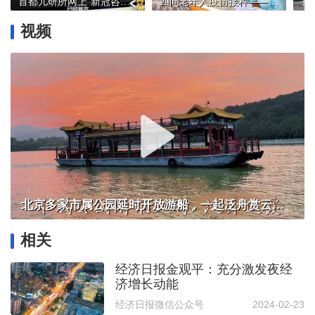
首都儿研所网上“新冠咨询”，挂号1次可咨询20个问题
四问老年人疫苗接种——来自疫情防控一线的调查报告
视频
北京多家市属公园延时开放游船，一起泛舟赏云霞！
相关
经济日报金观平：充分激发夜经
济增长动能
经济日报微信公众号
2024-02-23