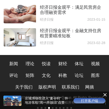
经济日报金观平：满足民营房企
合理融资需求
经济日报
2023-01-15
经济日报金观平：金融支持住房
租赁要瞄准短板
经济日报
2023-02-28
新闻
理论
悦读
财经
体坛
视频
评论
矩阵
文化
科教
论坛
图库
关于我们
版权声明
联系我们
网摘
Copyright ©1996-
2026
Beijing Daily Group, All Rights Reserved
京城博物馆进入“夏令时”，外
打开客户端
北京日报报业集团版权所有
地游客给“周一开放日”点赞