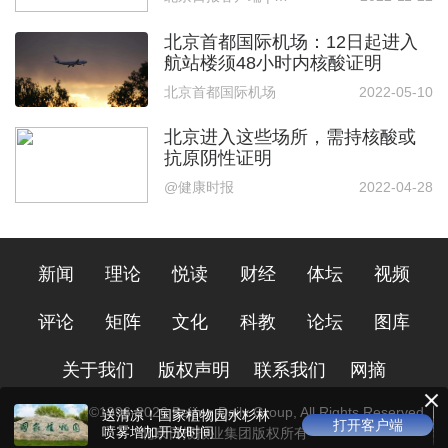
北京首都国际机场：12日起进入
航站楼须48小时内核酸证明
北京首都国际机场
2022-05-10
北京进入这些场所，需持核酸或
抗原阴性证明
@健康时报
2022-04-28
新闻
理论
悦读
财经
体坛
视频
评论
矩阵
文化
科教
论坛
图库
关于我们
版权声明
联系我们
网摘
Copyright ©1996-
2026
Beijing Daily Group, All Rights Reserved
送清凉！国家植物园水杉林
打开客户端
喷雾增加开放时间
北京日报报业集团版权所有