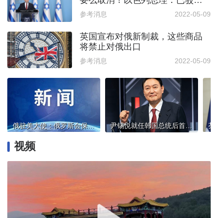
要么取消！以色列总理：已驳
回！
参考消息
2022-05-09
英国宣布对俄新制裁，这些商品
将禁止对俄出口
参考消息
2022-05-09
俄驻美大使：俄罗斯会保护二战胜利真相 不允许历史被涂改
尹锡悦就任韩国总统后首个日程：零时在地堡听取军方报告
视频