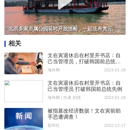
北京多家市属公园延时开放游船，一起泛舟赏云霞！
相关
文在寅退休后在村里开书店：自
己当管理员，打破韩国前总统先
例
海外网
2023-01-18
文在寅退休后在村里开书店：自
己当管理员 打破韩国前总统先例
海外网 | 作者 刘强
2023-01-18
被指篡改经济数据！文在寅前助
手恐遭调查！
新华社
2022-12-17