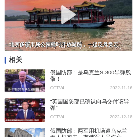
北京多家市属公园延时开放游船，一起泛舟赏云霞！
相关
俄国防部：是乌克兰S-300导弹残
骸！
CCTV4
2022-11-16
“英国国防部已确认向乌交付该导
弹”
CCTV4
2022-12-18
俄国防部：两军用机场遭乌克兰