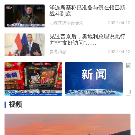
泽连斯基称已准备与俄在顿巴斯
战斗到底
北晚在线综合@央广军事、央视新闻客户端
2022-04-12
见过普京后，奥地利总理说此行
并非“友好访问”……
参考消息
2022-04-12
火鸡面保质期在韩6个月在华变一年，韩国三养公司回应
中方是否有计划同乌克兰领导人通话？外交部回应！
视频